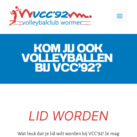
Ga
naar
Men
de
inhoud
LID WORDEN
Wat leuk dat je lid wilt worden bij VCC’92! Je mag