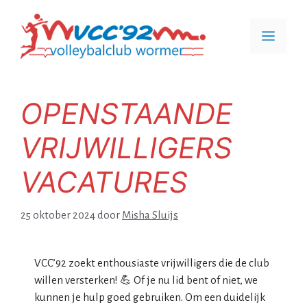
Ga
naar
Men
de
inhoud
OPENSTAANDE
VRIJWILLIGERS
VACATURES
25 oktober 2024
door
Misha Sluijs
VCC’92 zoekt enthousiaste vrijwilligers die de club
willen versterken! 💪 Of je nu lid bent of niet, we
kunnen je hulp goed gebruiken. Om een duidelijk